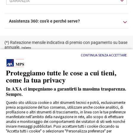
GARANZIA
 Assistenza 360: cos'è e perché serve? 
(*) Rateazione mensile indicativa di premio con pagamento su base 
annuale.
 
Indietro
(**) AXA MPS Assicurazione Danni S.P.A. (note legali su 
www.axa-
CONTINUA SENZA ACCETTARE
mps.it
) 
Indietro
 Messaggio pubblicitario con finalità promozionale. Assistenza 360 
Proteggiamo tutte le cose a cui tieni, 
è una garanzia di Formula Benessere, prodotto di AXA MPS Danni 
come la tua privacy
S.p.A., società del Gruppo Assicurativo AXA Italia. Prima della 
ottoscrizione leggere attentamente il 
et informativo
 disponibile 
nelle 
filiali di Banca Monte dei Paschi di Siena
 e sul sito 
www.axa-
In AXA ci impegniamo a garantirti la massima trasparenza. 
mps.it
. 
Sempre.
 Per esercitare il diritto di recesso 
clicca qui
. 
Questo sito utilizza cookie o altri strumenti tecnici e potrà, esclusivamente 
previa acquisizione del tuo consenso, utilizzare anche cookie analitici, di 
profilazione o altri strumenti di tracciamento, in linea con le tue preferenze 
Sito della società AXA MPS - Assicurazioni Danni S.p.A.
manifestate nell’ambito della navigazione in rete, allo scopo di effettuare 
Partita IVA GRUPPO IVA AXA ITALIA n. 10534960967
analisi e monitoraggio dei comportamenti dei visitatori di siti web nonché 
inviare messaggi pubblicitari. Puoi accettare tutti i cookie cliccando su 
Privacy
 
Note legali
 
Rivedi le tue scelte sui Cookie
"Accetta tutti i cookie" o selezionare "Personalizza preferenze" per 